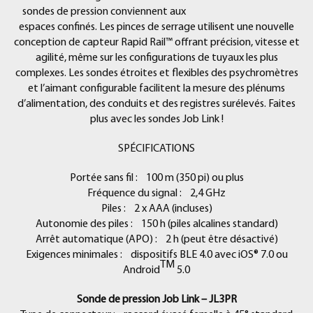
sondes de pression conviennent aux
espaces confinés. Les pinces de serrage utilisent une nouvelle
conception de capteur Rapid Rail™ offrant précision, vitesse et
agilité, même sur les configurations de tuyaux les plus
complexes. Les sondes étroites et flexibles des psychromètres
et l’aimant configurable facilitent la mesure des plénums
d’alimentation, des conduits et des registres surélevés. Faites
plus avec les sondes Job Link !
SPÉCIFICATIONS
Portée sans fil : 100 m (350 pi) ou plus
Fréquence du signal : 2,4 GHz
Piles : 2 x AAA (incluses)
Autonomie des piles : 150 h (piles alcalines standard)
Arrêt automatique (APO) : 2 h (peut être désactivé)
Exigences minimales : dispositifs BLE 4.0 avec iOS® 7.0 ou
TM
Android
5.0
Sonde de pression Job Link – JL3PR