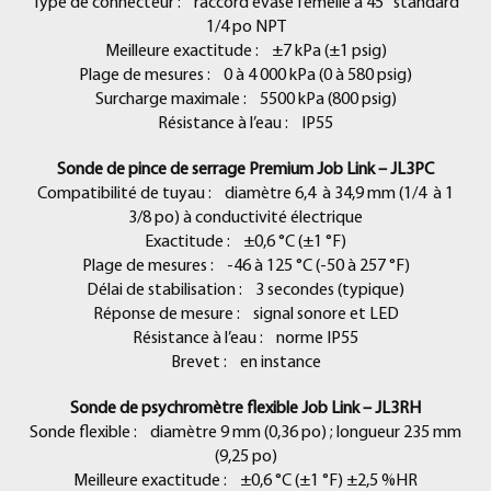
Type de connecteur : raccord évasé femelle à 45° standard
1/4 po NPT
Meilleure exactitude : ±7 kPa (±1 psig)
Plage de mesures : 0 à 4 000 kPa (0 à 580 psig)
Surcharge maximale : 5500 kPa (800 psig)
Résistance à l’eau : IP55
Sonde de pince de serrage Premium Job Link – JL3PC
Compatibilité de tuyau : diamètre 6,4 à 34,9 mm (1/4 à 1
3/8 po) à conductivité électrique
Exactitude : ±0,6 °C (±1 °F)
Plage de mesures : -46 à 125 °C (-50 à 257 °F)
Délai de stabilisation : 3 secondes (typique)
Réponse de mesure : signal sonore et LED
Résistance à l’eau : norme IP55
Brevet : en instance
Sonde de psychromètre flexible Job Link – JL3RH
Sonde flexible : diamètre 9 mm (0,36 po) ; longueur 235 mm
(9,25 po)
Meilleure exactitude : ±0,6 °C (±1 °F) ±2,5 %HR