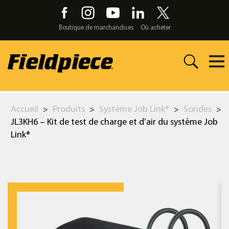
Skip
to
the
Boutique de marchandises
Où acheter
content
Accueil
Produits
Système Job Link®
Sondes
>
>
>
>
JL3KH6 – Kit de test de charge et d’air du système Job
Link®