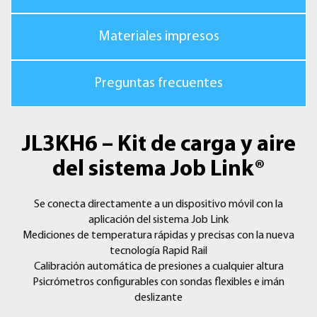
Resistente al agua: diseñado para IP55
Patente: pendiente
Materiales impresos
Sonda para psicrómetro flexible de Job Link JL3RH
Sonda flexible: 9 mm (0,36”) de diámetro, 235 mm (9,25”) de
longitud
Preguntas frecuentes
Exactitud máxima: ±0,6 °C (±1 °F), HR (humedad relativa) ± 2,5
%
Intervalos de medición: de -20 °C a 60 °C (de -4 °F a 140 °F),
HR
JL3KH6 – Kit de carga y aire
(humedad relativa) 0 % a 100 %
del sistema Job Link®
Incluye:
2 sondas de temperatura para tuberías de Job Link
Se conecta directamente a un dispositivo móvil con la
2 sondas de presión de Job Link
aplicación del sistema Job Link
2 sondas de psicrómetro de Job Link
Mediciones de temperatura rápidas y precisas con la nueva
Estuche de transporte acolchado
tecnología Rapid Rail
2 pilas AAA por sonda (12 en total)
Calibración automática de presiones a cualquier altura
Psicrómetros configurables con sondas flexibles e imán
deslizante