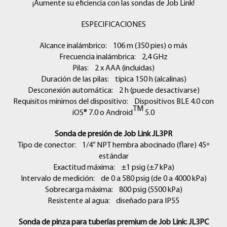
¡Aumente su eficiencia con las sondas de Job Link!
ESPECIFICACIONES
Alcance inalámbrico: 106 m (350 pies) o más
Frecuencia inalámbrica: 2,4 GHz
Pilas: 2 x AAA (incluidas)
Duración de las pilas: típica 150 h (alcalinas)
Desconexión automática: 2 h (puede desactivarse)
Requisitos mínimos del dispositivo: Dispositivos BLE 4.0 con
TM
iOS® 7.0 o Android
5.0
Sonda de presión de Job Link JL3PR
Tipo de conector: 1/4” NPT hembra abocinado (flare) 45º
estándar
Exactitud máxima: ±1 psig (±7 kPa)
Intervalo de medición: de 0 a 580 psig (de 0 a 4000 kPa)
Sobrecarga máxima: 800 psig (5500 kPa)
Resistente al agua: diseñado para IP55
Sonda de pinza para tuberías premium de Job Link: JL3PC