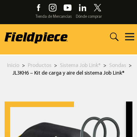
Skip
to
the
Tienda de Mercancías
Dónde comprar
content
Inicio
Productos
Sistema Job Link®
Sondas
>
>
>
>
JL3KH6 – Kit de carga y aire del sistema Job Link®