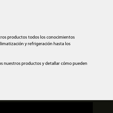
Sondas de enlace de trabajo
Consulta general
Sobre Fieldpiece
Dónde comprar
stros productos todos los conocimientos
Leer más
Leer más
Leer más
Leer más
limatización y refrigeración hasta los
s nuestros productos y detallar cómo pueden