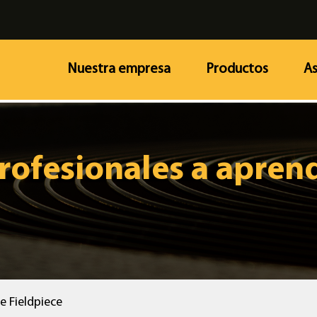
Nuestra empresa
Productos
As
rofesionales a aprend
e Fieldpiece