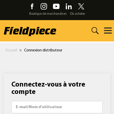
Skip
to
the
Boutique de marchandises
Où acheter
content
Accueil
>
Connexion distributeur
Connectez-vous à votre
compte