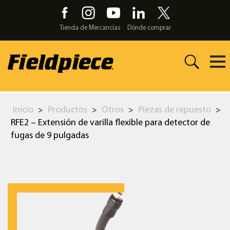
Skip
to
the
Tienda de Mercancías
Dónde comprar
content
Inicio
Productos
Otros
Piezas de repuesto
>
>
>
>
RFE2 – Extensión de varilla flexible para detector de
fugas de 9 pulgadas