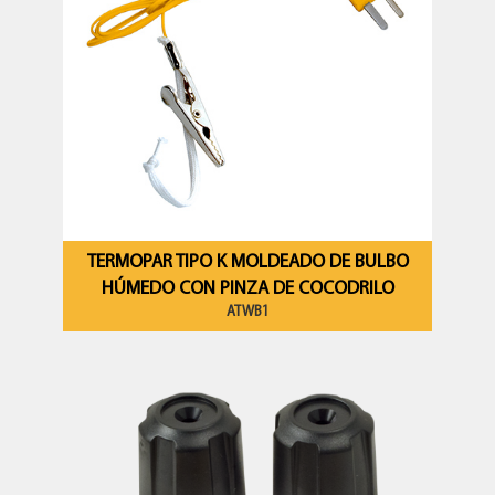
TERMOPAR TIPO K MOLDEADO DE BULBO
HÚMEDO CON PINZA DE COCODRILO
ATWB1