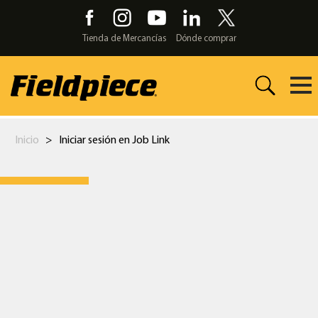
Skip
to
the
Tienda de Mercancías
Dónde comprar
content
Inicio
>
Iniciar sesión en Job Link